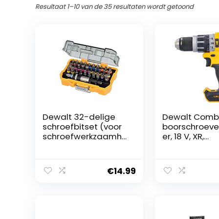
Resultaat 1–10 van de 35 resultaten wordt getoond
Dewalt 32-delige
Dewalt Comb
schroefbitset (voor
boorschroeve
schroefwerkzaamhe
er, 18 V, XR,
den Phillips, Pozi,
borstelloos,
Slotted, Hex, Torx en
compact, lith
Security Torx, TSTAK
ion (2 x 5,0 Ah
€
14.99
compatibel, incl.
accu’s)
snelwissel-
bithouder) DT7969