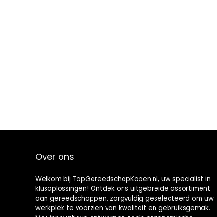
Over ons
Welkom bij TopGereedschapKopen.nl, uw specialist in
klusoplossingen! Ontdek ons uitgebreide assortiment
aan gereedschappen, zorgvuldig geselecteerd om uw
werkplek te voorzien van kwaliteit en gebruiksgemak.