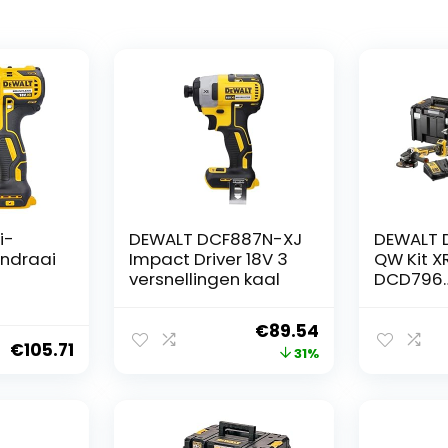
i-
DEWALT DCF887N-XJ
DEWALT 
ndraai
Impact Driver 18V 3
QW Kit XR
versnellingen kaal
DCD796
klopboo
ium-
DCF887
Oorspronkelijke
Huidige
€
89.54
slagmoer
€
105.71
prijs
prijs
31%
DCG405 s
DCH273 
was:
is:
Li-ion ac
€129.00.
€89.54.
TSTAK II 