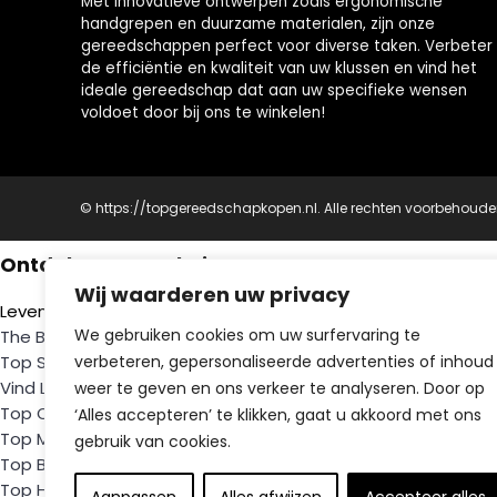
Met innovatieve ontwerpen zoals ergonomische
handgrepen en duurzame materialen, zijn onze
gereedschappen perfect voor diverse taken. Verbeter
de efficiëntie en kwaliteit van uw klussen en vind het
ideale gereedschap dat aan uw specifieke wensen
voldoet door bij ons te winkelen!
© https://topgereedschapkopen.nl. Alle rechten voorbehoude
Ontdek Onze Websites
Wij waarderen uw privacy
Levensstijl en Gezondheid
We gebruiken cookies om uw surfervaring te
The Balance Club
- Gezonde levensstijl
Top Saxenda Kliniek
- Persoonlijke gezondheidszorg
verbeteren, gepersonaliseerde advertenties of inhoud
Vind Lifestyle Coach
- Ontmoet jouw coach vandaag
weer te geven en ons verkeer te analyseren. Door op
Top Ozempic Kliniek
- Betrouwbare zorg
‘Alles accepteren’ te klikken, gaat u akkoord met ons
Top Mounjaro Kopen
- Gezondheid oplossingen
gebruik van cookies.
Top Botox Kopen
- Voor een stralende huid
Top Hulpmiddelen Ouderen Kopen
- Ondersteuning voor zel