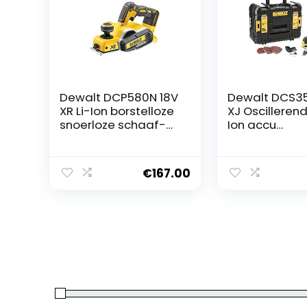
Dewalt DCP580N 18V
Dewalt DCS3
XR Li-Ion borstelloze
XJ Oscillerend
snoerloze schaaf-
Ion accu
geel, 18 W
Meerkleurent
DCS355NT –
Meerkleurenf
€
167.00
eel gereeds
incl. 30-delig
accessoirese
koffer – snell
vervanging v
accessoires –
zonder accu 
oplader,kleur