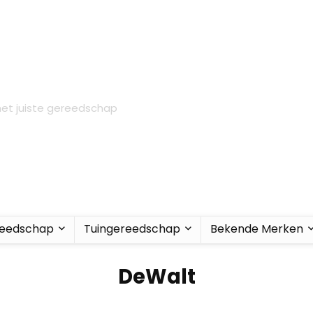
 het juiste gereedschap
eedschap
Tuingereedschap
Bekende Merken
DeWalt