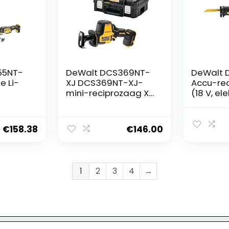
55NT-
DeWalt DCS369NT-
DeWalt 
e Li-
XJ DCS369NT-XJ-
Accu-re
mini-reciprozaag XR
(18 V, el
ool
18 V zonder
heftoere
oplader/accu,zwart/
g en ele
unction
geel
motorre
€
158.38
€
146.00
chap
gereeds
e
wisselen
t &
zaagblad
e
zonder a
1
2
3
4
→
an
oplader)
 18 V –
en