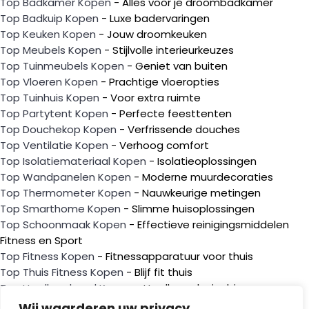
Top Badkamer Kopen
- Alles voor je droombadkamer
Top Badkuip Kopen
- Luxe badervaringen
Top Keuken Kopen
- Jouw droomkeuken
Top Meubels Kopen
- Stijlvolle interieurkeuzes
Top Tuinmeubels Kopen
- Geniet van buiten
Top Vloeren Kopen
- Prachtige vloeropties
Top Tuinhuis Kopen
- Voor extra ruimte
Top Partytent Kopen
- Perfecte feesttenten
Top Douchekop Kopen
- Verfrissende douches
Top Ventilatie Kopen
- Verhoog comfort
Top Isolatiemateriaal Kopen
- Isolatieoplossingen
Top Wandpanelen Kopen
- Moderne muurdecoraties
Top Thermometer Kopen
- Nauwkeurige metingen
Top Smarthome Kopen
- Slimme huisoplossingen
Top Schoonmaak Kopen
- Effectieve reinigingsmiddelen
Fitness en Sport
Top Fitness Kopen
- Fitnessapparatuur voor thuis
Top Thuis Fitness Kopen
- Blijf fit thuis
Top Hardloopband Kopen
- Hardloopplezier binnen
Top E-bike Kopen
- Elektrisch gemak
Wij waarderen uw privacy