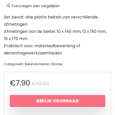
Toevoegen aan vergelijken
Set bevat: drie platte beitels van verschillende
afmetingen
Afmetingen van de beitel: 10 x 140 mm, 12 x 150 mm,
16 x 170 mm
Praktisch voor materiaalbewerking of
demontagewerkzaamheden
Categorieën:
Bekende Merken
,
Stanley
Oorspronkelijke
Huidige
€
7.90
€
10.02
prijs
prijs
BEKIJK VOORRAAD
was:
is: